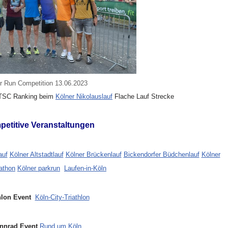
Run Competition 13.06.2023
TSC Ranking beim
Kölner Nikolauslauf
Flache Lauf Strecke
petitive Veranstaltungen
auf
Kölner Altstadtlauf
Kölner Brückenlauf
Bickendorfer Büdchenlauf
Kölner
athon
Kölner parkrun
Laufen-in-Köln
hlon Event
Köln-City-Triathlon
nnrad Event
Rund um Köln