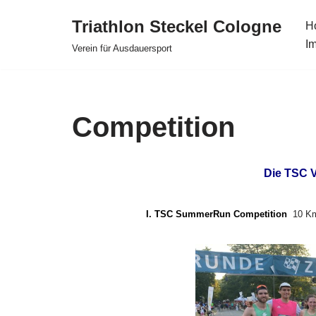
Triathlon Steckel Cologne
H
Zum
I
Verein für Ausdauersport
Inhalt
springen
Competition
Die TSC V
I. TSC SummerRun Competition
10 K